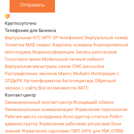
Отправить
Круглосуточно
Телефония для бизнеса
Виртуальная АТС
ИПТ (IP-телефония)
Виртуальный номер
Этикетка
МАВ сервис
Карусель номеров
Корпоративный
мессенджер
Видеоконференции
Запись разговоров
Голосовое меню
Мобильный личный кабинет
Виртуальная магистраль связи
СМС-рассылки
Распределение звонков
Манго Мобайл
Интеграция с
ОПДкРК
Автоинформатор
Автосекретарь
Обратный
звонок с сайта
Все возможности ВАТС
Контакт-центр
Омниканальный контакт-центр
Исходящий обзвон
Омниканальные коммуникации
Управление персоналом
Рабочее место сотрудника
Конструктор отчетов
Робот-
администратор
Управление рабочими ресурсами
База
знаний
Управление сделками
ПИП (API) для УВК (CRM)