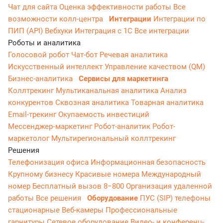
Чат для сайта
Оценка эффективности работы
Все
возможности колл-центра
Интеграции
Интеграции по
ПИП (API)
Вебхуки
Интеграция с 1С
Все интеграции
Роботы и аналитика
Голосовой робот
Чат-бот
Речевая аналитика
Искусственный интеллект
Управление качеством (QM)
Бизнес-аналитика
Сервисы для маркетинга
Коллтрекинг
Мультиканальная аналитика
Анализ
конкурентов
Сквозная аналитика
Товарная аналитика
Email-трекинг
Окупаемость инвестиций
Мессенджер‑маркетинг
Робот-аналитик
Робот-
маркетолог
Мультирегиональный коллтрекинг
Решения
Телефонизация офиса
Информационная безопасность
Крупному бизнесу
Красивые номера
Международный
номер
Бесплатный вызов 8−800
Организация удаленной
работы
Все решения
Оборудование
ПУС (SIP) телефоны
стационарные
Веб-камеры
Профессиональные
гарнитуры
Сетевое оборудование
Видео- и конференц-