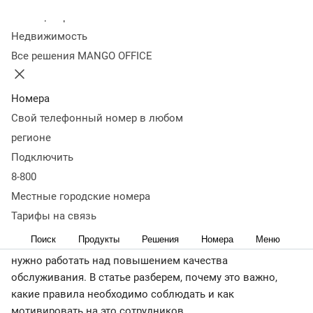
как его улучшить
Колл-центр
Недвижимость
Все решения MANGO OFFICE
13 июня 2024
21 180
Оглавление
Почему клиентский сервис важен для бизнеса
Как
Номера
улучшить сервис: правила обслуживания клиентов
Как
Свой телефонный номер в любом
работать со сложными клиентами
Как проверить
регионе
качество сервиса
Распространенные ошибки
Как
Подключить
мотивировать сотрудников к развитию клиентского
8-800
сервиса
Инструменты для автоматизации
сервиса
Главное о повышении качества обслуживания
Местные городские номера
клиентов
Тарифы на связь
Когда клиенты не становятся постоянными, часто
Поиск
Продукты
Решения
Номера
Меню
оставляют негативные отзывы, уходят к конкурентам,
нужно работать над повышением качества
обслуживания. В статье разберем, почему это важно,
какие правила необходимо соблюдать и как
мотивировать на это сотрудников.